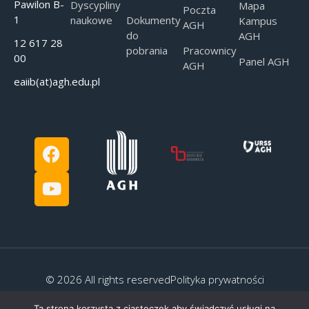
Pawilon B-
Dyscypliny
Mapa
Poczta
1
naukowe
Dokumenty
Kampus
AGH
do
AGH
12 617 28
pobrania
Pracownicy
00
Panel AGH
AGH
eaiib(at)agh.edu.pl
© 2026 All rights reserved
Polityka prywatności
Ta strona korzysta z ciasteczek aby świadczyć usługi na