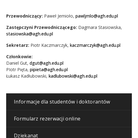
Przewodniczący:
Paweł Jemioło,
pawljmlo@agh.edu.pl
Zastępczyni Przewodniczącego:
Dagmara Stasiowska,
stasiowska@agh.edu.pl
Sekretarz:
Piotr Kaczmarczyk,
kaczmarczyk@agh.edu.pl
Członkowie:
Daniel Gut,
dgut@agh.edu.pl
PIotr Pięta,
pipieta@agh.edu.pl
Łukasz Kadłubowski,
kadlubowski@agh.edu.pl
Informacje dla studentów i doktorantów
Formularz rezerwacji online
Dziekanat