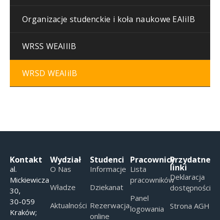
Organizacje studenckie i koła naukowe EAIiIB
WRSS WEAIIIB
WRSD WEAIiIB
Kontakt
Wydział
Studenci
Pracownicy
Przydatne
linki
al.
O Nas
Informacje
Lista
Deklaracja
Mickiewicza
pracowników
Władze
Dziekanat
dostępności
30,
Panel
30-059
Aktualności
Rezerwacja
Strona AGH
logowania
Kraków;
online