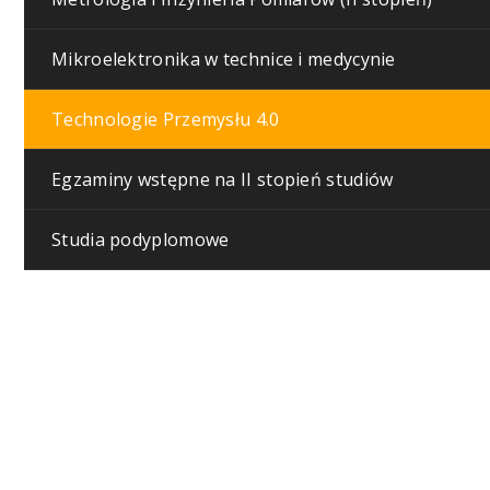
Mikroelektronika w technice i medycynie
Technologie Przemysłu 4.0
Egzaminy wstępne na II stopień studiów
Studia podyplomowe