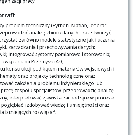
rganizacji pracy
trafi:
 problem techniczny (Python, Matlab); dobrać
eprowadzić analizę zbioru danych oraz stworzyć
orzystać zarówno modele statystyczne jak i uczenia
ki, zarządzania i przechowywania danych;
yki; integrować systemy pomiarowe i sterowania;
rozwiązaniami Przemysłu 4.0;
u konstrukcji pod kątem materiałów wejściowych i
schematy oraz projekty technologiczne oraz
otować założenia problemu inżynierskiego lub
racę zespołu specjalistów; przeprowadzić analizę
ny; interpretować zjawiska zachodzące w procesie
ogłębiać i zdobywać wiedzę i umiejętności oraz
 istniejących rozwiązań.