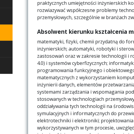
praktycznych umiejętności inżynierskich ko
rozwiazywać współczesne problemy techno
przemysłowych, szczególnie w branżach zw
Absolwent kierunku kształcenia m
matematyki, fizyki, chemii przydatną do 
inżynierskich; automatyki, robotyki i stero
zastosowań oraz w zakresie technologii i r
4.0) i systemów cyberfizycznych; informaty
programowania funkcyjnego i obiektowego
matematycznych z wykorzystaniem kompute
inżynierii danych, elementów przetwarzania
systemami zarządzania i wspomagania podej
stosowanych w technologiach przemysłowy
oddziaływania tych technologii na środowi
symulacyjnych i informatycznych do przew
elektrotechniki i elektroniki; projektowan
wykorzystywanych w tym procesie, uwzględ