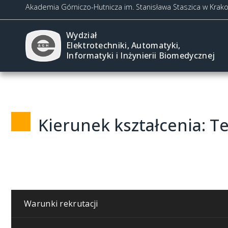
Akademia Górniczo-Hutnicza im. Stanisława Staszica w Krak
Wydział
Elektrotechniki, Automatyki,
Informatyki i Inżynierii Biomedycznej
Kierunek kształcenia: T
Warunki rekrutacji