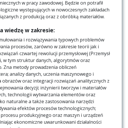
niecznych w pracy zawodowej. Będzie on potrafił
logiczne występujących w nowoczesnych zakładach
iązanych z produkcją oraz z obróbką materiałów.
a wiedzę w zakresie:
formułowania i rozwiązywania typowych problemów
wania procesów, zarówno w zakresie teorii jak i
ozwiązań czwartej rewolucji przemysłowej (Przemysł
ki, w tym struktur danych, algorytmów oraz
. Zna metody prowadzenia obliczeń
ra; analizy danych, uczenia maszynowego i
 obrazów oraz integracji rozwiązań analitycznych z
mowania decyzji; inżynierii tworzyw i materiałów
ch, technologii wytwarzania elementów oraz
sko naturalne a także zastosowania narzędzi
idywania efektów procesów technologicznych;
ia procesu produkcyjnego oraz maszyn i urządzeń
niając ekonomiczne uwarunkowani działalności