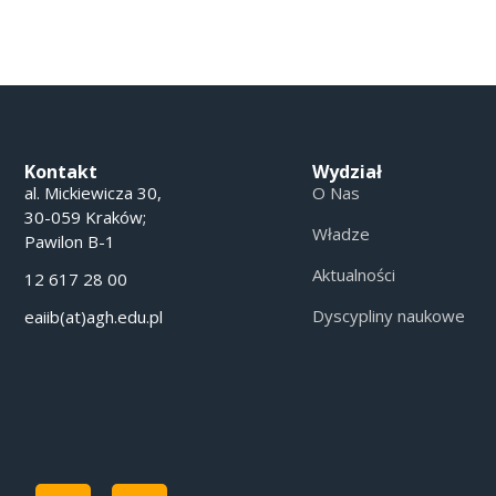
Kontakt
Wydział
al. Mickiewicza 30,
O Nas
30-059 Kraków;
Władze
Pawilon B-1
Aktualności
12 617 28 00
Dyscypliny naukowe
eaiib(at)agh.edu.pl