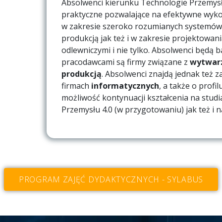
Absolwenci kierunku Technologie Przemysłu
praktyczne pozwalające na efektywne wyko
w zakresie szeroko rozumianych systemów a
produkcją jak też i w zakresie projektowa
odlewniczymi i nie tylko. Absolwenci będą 
pracodawcami są firmy związane z
wytwarz
produkcją
. Absolwenci znajdą jednak też z
firmach
informatycznych
, a także o profil
możliwość kontynuacji kształcenia na stud
Przemysłu 4.0 (w przygotowaniu) jak też i 
PROGRAM ZAJĘĆ DYDAKTYCZNYCH - SYLABUS