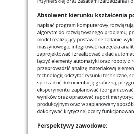
inżynierskiej oraz zasadami zarzadzania i o
Absolwent kierunku kształcenia po
napisać program komputerowy rozwiązujący
algorytm do rozwiązywanego problemu; prz
model realizujący postawione zadanie; wyk
maszynowego; integrować narzędzia anality
zaprojektować i zrealizować układ automat
łączyć elementy automatyki oraz roboty z 
przeprowadzić analizę materiałową element
technologii; odczytać rysunki techniczne, 
sporządzić dokumentację graficzną; przyg
eksperymentu; zaplanować i zorganizować p
wyników oraz opracować raport merytorycz
produkcyjnym oraz w zaplanowany sposób p
dokonywać krytycznej oceny funkcjonowania
Perspektywy zawodowe: