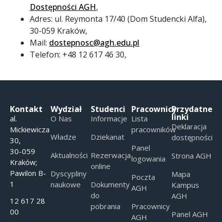
Dostępności AGH
,
Adres: ul. Reymonta 17/40 (Dom Studencki Alfa),
30-059 Kraków,
Mail:
dostepnosc@agh.edu.pl
Telefon: +48 12 617 46 30,
Kontakt
Wydział
Studenci
Pracownicy
Przydatne
linki
al.
O Nas
Informacje
Lista
Deklaracja
Mickiewicza
pracowników
Władze
Dziekanat
dostępności
30,
Panel
30-059
Aktualności
Rezerwacja
Strona AGH
logowania
Kraków;
online
Pawilon B-
Dyscypliny
Mapa
Poczta
1
naukowe
Dokumenty
Kampus
AGH
do
AGH
12 617 28
pobrania
Pracownicy
00
Panel AGH
AGH