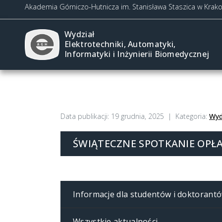
Akademia Górniczo-Hutnicza im. Stanisława Staszica w Krak
Wydział
Elektrotechniki, Automatyki,
Informatyki i Inżynierii Biomedycznej
Data publikacji:
19 grudnia, 2025
Kategoria:
Wyd
ŚWIĄTECZNE SPOTKANIE OPŁ
Informacje dla studentów i doktorant
Wszystkie aktualności