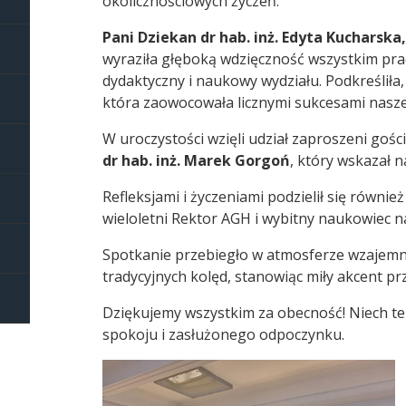
okolicznościowych życzeń.
Pani Dziekan dr hab. inż. Edyta Kucharska
wyraziła głęboką wdzięczność wszystkim pra
dydaktyczny i naukowy wydziału. Podkreśliła,
która zaowocowała licznymi sukcesami naszej
W uroczystości wzięli udział zaproszeni gości
dr hab. inż. Marek Gorgoń
, który wskazał n
Refleksjami i życzeniami podzielił się równie
wieloletni Rektor AGH i wybitny naukowiec n
Spotkanie przebiegło w atmosferze wzajemn
tradycyjnych kolęd, stanowiąc miły akcent p
Dziękujemy wszystkim za obecność! Niech te
spokoju i zasłużonego odpoczynku.