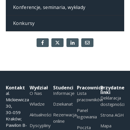
Konferencje, seminaria, wykłady
Konkursy
Kontakt
Wydział
Studenci
Pracownicy
Przydatne
linki
al.
O Nas
Informacje
Lista
Deklaracja
Mickiewicza
pracowników
Władze
Dziekanat
dostępności
30,
Panel
30-059
Aktualności
Rezerwacja
Strona AGH
logowania
Kraków;
online
Pawilon B-
Dyscypliny
Mapa
Poczta