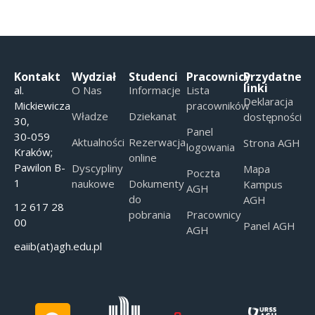
Kontakt
Wydział
Studenci
Pracownicy
Przydatne
linki
al.
O Nas
Informacje
Lista
Deklaracja
Mickiewicza
pracowników
Władze
Dziekanat
dostępności
30,
Panel
30-059
Aktualności
Rezerwacja
Strona AGH
logowania
Kraków;
online
Pawilon B-
Dyscypliny
Mapa
Poczta
1
naukowe
Dokumenty
Kampus
AGH
do
AGH
12 617 28
pobrania
Pracownicy
00
Panel AGH
AGH
eaiib(at)agh.edu.pl